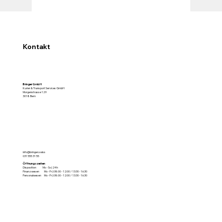
Kontakt
Bringer GmbH
Kurier & Transport Services GmbH
Morgenstrasse 129
3018 Bern
info@bringer.swiss
031 555 31 55
Öffnungszeiten
Disposition Mo - So | 24h
Finanzwesen Mo - Fr | 08:00 - 12:00 / 13:30 - 16:30
Personalwesen Mo - Fr | 08:00 - 12:00 / 13:30 - 16:30