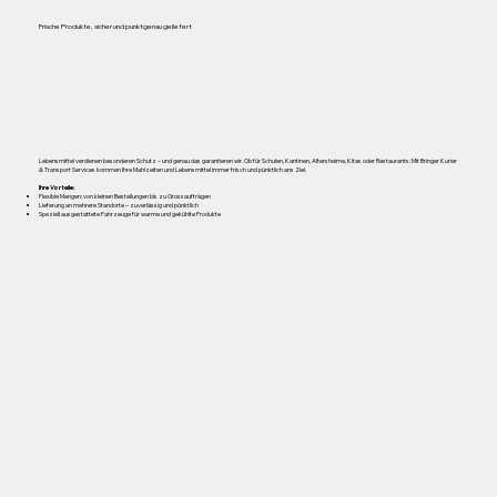
Frische Produkte, sicher und punktgenau geliefert
Lebensmittel verdienen besonderen Schutz – und genau das garantieren wir. Ob für Schulen, Kantinen, Altersheime, Kitas oder Restaurants: Mit Bringer Kurier
& Transport Services kommen Ihre Mahlzeiten und Lebensmittel immer frisch und pünktlich ans Ziel.
Ihre Vorteile:
Flexible Mengen: von kleinen Bestellungen bis zu Grossaufträgen
Lieferung an mehrere Standorte – zuverlässig und pünktlich
Speziell ausgestattete Fahrzeuge für warme und gekühlte Produkte