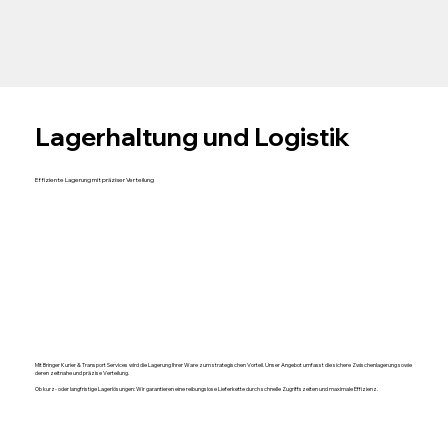
Lagerhaltung und Logistik
Effiziente Lagerung mit präziser Verteilung
Mit Bringer Kurier & Transport Services wird die Lagerung Ihrer Ware zum strategischen Vorteil. Unser Angebot umfasst die sichere Zwischenlagerung sowie
deren zeitnahe und präzise Verteilung.
Ob kurz- oder langfristige Lagerlösungen: Wir garantieren eine reibungslose Lieferkette durch schnelle Zugriffszeiten und maximale Effizienz.