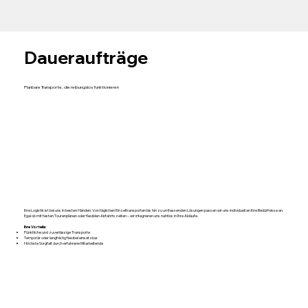
Daueraufträge
Planbare Transporte, die reibungslos funktionieren
Ihre Logistik ist bei uns in besten Händen: Von täglichen Einzeltransporten bis hin zu umfassenden Lösungen passen wir uns individuell an Ihre Bedürfnisse an.
Egal ob mit festen Tourenplänen oder flexiblen Abfahrtszeiten – wir integrieren uns nahtlos in Ihre Abläufe.
Ihre Vorteile:
Pünktliche und zuverlässige Transporte
Temporär oder langfristig flexibel einsetzbar
Höchste Sorgfalt durch erfahrene Mitarbeitende