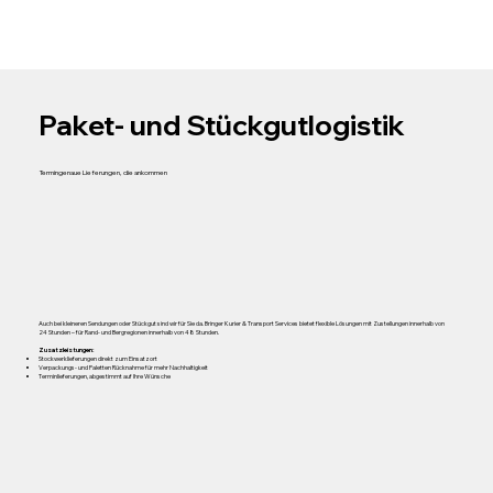
Paket- und Stückgutlogistik
Termingenaue Lieferungen, die ankommen
Auch bei kleineren Sendungen oder Stückgut sind wir für Sie da. Bringer Kurier & Transport Services bietet flexible Lösungen mit Zustellungen innerhalb von
24 Stunden – für Rand- und Bergregionen innerhalb von 48 Stunden.
Zusatzleistungen:
Stockwerklieferungen direkt zum Einsatzort
Verpackungs- und Paletten Rücknahme für mehr Nachhaltigkeit
Terminlieferungen, abgestimmt auf Ihre Wünsche