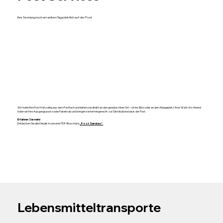
Ihre Sendung noch am selben Tag pünktlich auf der Post
Wir holen Ihre Post frühzeitig aus dem Postfach und liefern sie direkt an den gewünschten Ort – ob ins Büro oder an den Ablageplatz Ihrer Wahl. Am Abend
holen wir Ihre Ausgangspost sowie Pakete ab und bringen sie termingerecht zur Distributionsbasis der Post.
Erfahren Sie mehr:
Entdecken Sie alle Details in unserer PDF-Broschüre
„Post Services“.
Lebensmitteltransporte