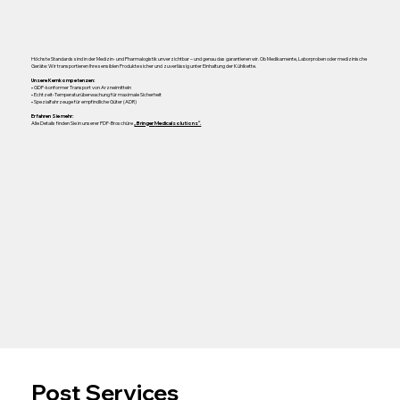
Höchste Standards sind in der Medizin- und Pharmalogistik unverzichtbar – und genau das garantieren wir. Ob Medikamente, Laborproben oder medizinische
Geräte: Wir transportieren Ihre sensiblen Produkte sicher und zuverlässig unter Einhaltung der Kühlkette.
Unsere Kernkompetenzen:
• GDP-konformer Transport von Arzneimitteln
• Echtzeit-Temperaturüberwachung für maximale Sicherheit
• Spezialfahrzeuge für empfindliche Güter (ADR)
Erfahren Sie mehr:
Alle Details finden Sie in unserer PDF-Broschüre
„Bringer
Medical
solutions“.
Post Services