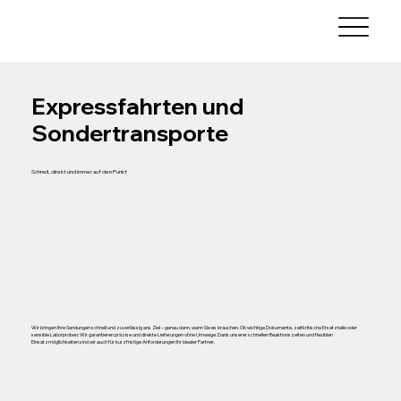
Expressfahrten und
Sondertransporte
Schnell, direkt und immer auf den Punkt
Wir bringen Ihre Sendungen schnell und zuverlässig ans Ziel – genau dann, wann Sie es brauchen. Ob wichtige Dokumente, zeitkritische Ersatzteile oder
sensible Laborproben: Wir garantieren präzise und direkte Lieferungen ohne Umwege. Dank unserer schnellen Reaktionszeiten und flexiblen
Einsatzmöglichkeiten sind wir auch für kurzfristige Anforderungen Ihr idealer Partner.